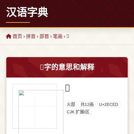
汉语字典
首页
›
拼音
›
部首
›
笔画
› 𮳭
𮳭字的意思和解释
𮳭
⽕部
共12画
U+2ECED
CJK 扩展I区