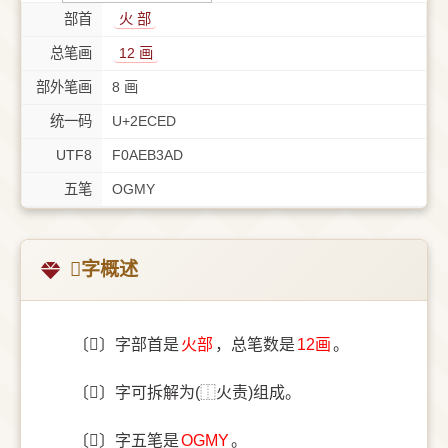
部首
⽕ 部
总笔画
12 画
部外笔画
8 画
统一码
U+2ECED
UTF8
F0AEB3AD
五笔
OGMY
𮳭字概述
〔𮳭〕字部首是
⽕部
，总笔数是
12画
。
〔𮳭〕字可拆解为(⿰火责)组成。
〔𮳭〕字五笔是
OGMY
。