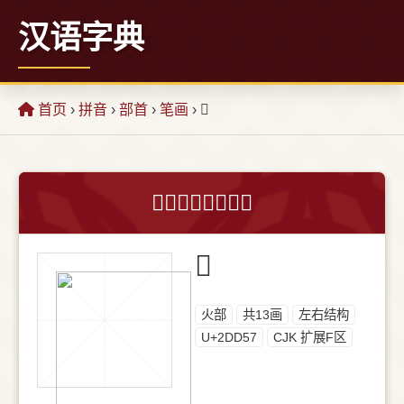
汉语字典
首页
›
拼音
›
部首
›
笔画
› 𭵗
𭵗字的意思和解释
𭵗
⽕部
共13画
左右结构
U+2DD57
CJK 扩展F区