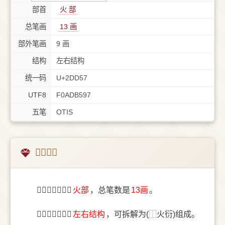
部首
⽕ 部
总笔画
13 画
部外笔画
9 画
结构
左右结构
统一码
U+2DD57
UTF8
F0ADB597
五笔
OTIS
𭵗字概述
〔𭵗〕字部首是
⽕部
，总笔数是
13画
。
〔𭵗〕字结构是
左右结构
，可拆解为(⿰火衍)组成。