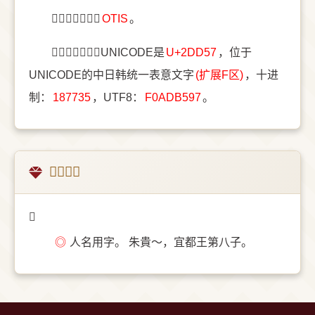
〔𭵗〕字五笔是
OTIS
。
〔𭵗〕字统一码UNICODE是
U+2DD57
，位于
UNICODE的中日韩统一表意文字
(扩展F区)
，十进
制：
187735
，UTF8：
F0ADB597
。
𭵗的意思
𭵗
◎
人名用字。 朱貴～，宜都王第八子。