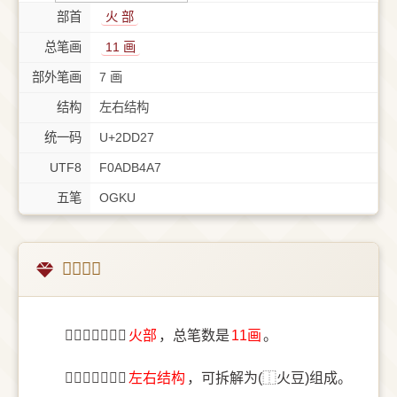
部首
⽕ 部
总笔画
11 画
部外笔画
7 画
结构
左右结构
统一码
U+2DD27
UTF8
F0ADB4A7
五笔
OGKU
𭴧字概述
〔𭴧〕字部首是
⽕部
，总笔数是
11画
。
〔𭴧〕字结构是
左右结构
，可拆解为(⿰火豆)组成。