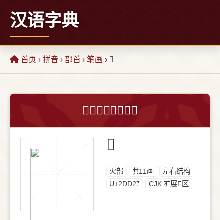
汉语字典
首页
›
拼音
›
部首
›
笔画
› 𭴧
𭴧字的意思和解释
𭴧
⽕部
共11画
左右结构
U+2DD27
CJK 扩展F区