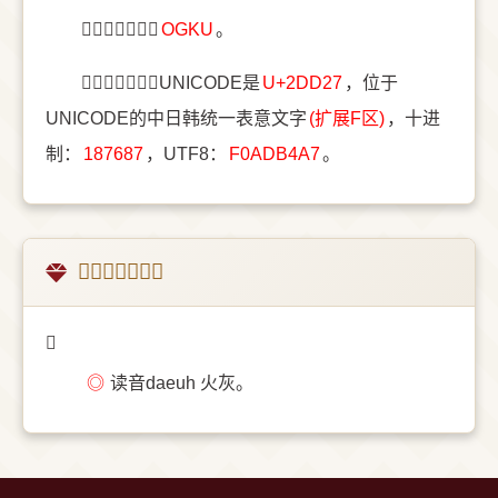
〔𭴧〕字五笔是
OGKU
。
〔𭴧〕字统一码UNICODE是
U+2DD27
，位于
UNICODE的中日韩统一表意文字
(扩展F区)
，十进
制：
187687
，UTF8：
F0ADB4A7
。
𭴧的古壮字释义
𭴧
◎
读音daeuh 火灰。