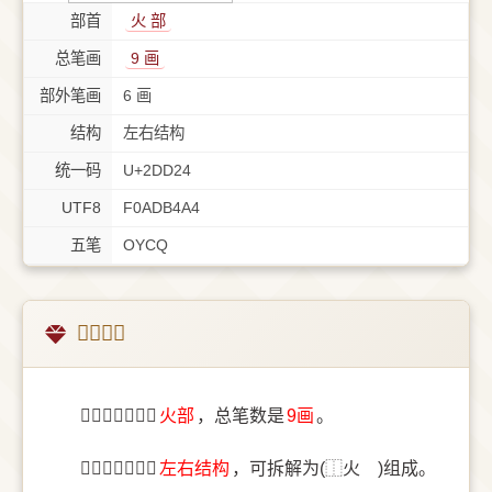
部首
⽕ 部
总笔画
9 画
部外笔画
6 画
结构
左右结构
统一码
U+2DD24
UTF8
F0ADB4A4
五笔
OYCQ
𭴤字概述
〔𭴤〕字部首是
⽕部
，总笔数是
9画
。
〔𭴤〕字结构是
左右结构
，可拆解为(⿰火𠘺)组成。