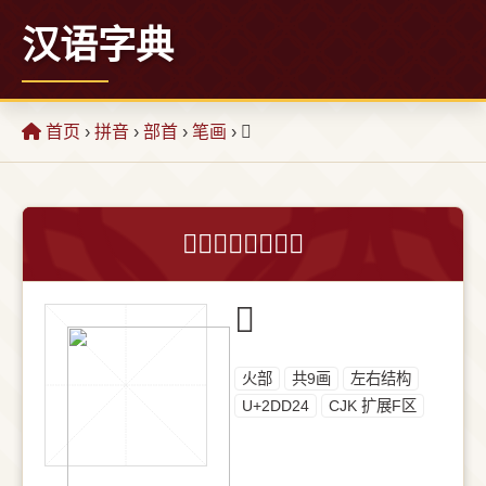
汉语字典
首页
›
拼音
›
部首
›
笔画
› 𭴤
𭴤字的意思和解释
𭴤
⽕部
共9画
左右结构
U+2DD24
CJK 扩展F区