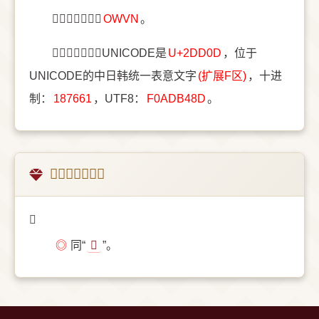
〔𭴍〕字五笔是
OWVN
。
〔𭴍〕字统一码UNICODE是
U+2DD0D
，位于
UNICODE的中日韩统一表意文字
(扩展F区)
，十进
制：
187661
，UTF8：
F0ADB48D
。
𭴍的古壮字释义
𭴍
◎
同“
𰝌
”。