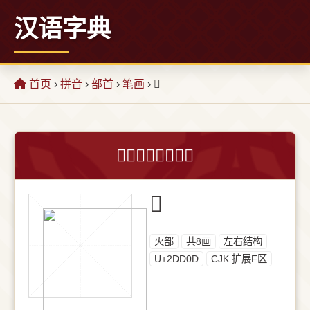
汉语字典
首页
›
拼音
›
部首
›
笔画
› 𭴍
𭴍字的意思和解释
𭴍
⽕部
共8画
左右结构
U+2DD0D
CJK 扩展F区