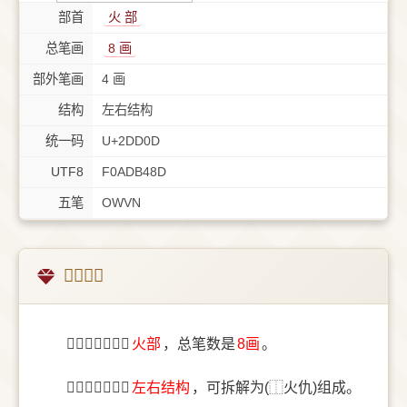
部首
⽕ 部
总笔画
8 画
部外笔画
4 画
结构
左右结构
统一码
U+2DD0D
UTF8
F0ADB48D
五笔
OWVN
𭴍字概述
〔𭴍〕字部首是
⽕部
，总笔数是
8画
。
〔𭴍〕字结构是
左右结构
，可拆解为(⿰火仇)组成。