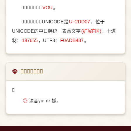
〔𭴇〕字五笔是
VOU
。
〔𭴇〕字统一码UNICODE是
U+2DD07
，位于
UNICODE的中日韩统一表意文字
(扩展F区)
，十进
制：
187655
，UTF8：
F0ADB487
。
𭴇的古壮字释义
𭴇
◎
读音yiemz 嫌。