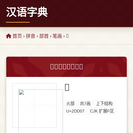
汉语字典
首页
›
拼音
›
部首
›
笔画
› 𭴇
𭴇字的意思和解释
𭴇
⽕部
共7画
上下结构
U+2DD07
CJK 扩展F区