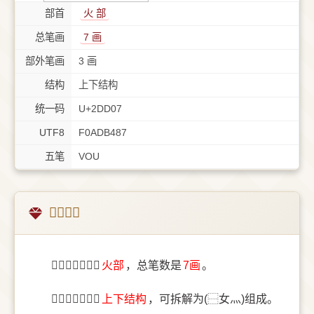
部首
⽕ 部
总笔画
7 画
部外笔画
3 画
结构
上下结构
统一码
U+2DD07
UTF8
F0ADB487
五笔
VOU
𭴇字概述
〔𭴇〕字部首是
⽕部
，总笔数是
7画
。
〔𭴇〕字结构是
上下结构
，可拆解为(⿱女灬)组成。