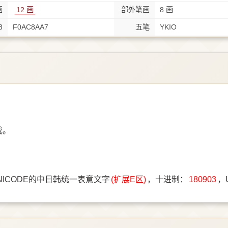
画
12 画
部外笔画
8 画
8
F0AC8AA7
五笔
YKIO
成。
NICODE的中日韩统一表意文字
(扩展E区)
，十进制：
180903
，