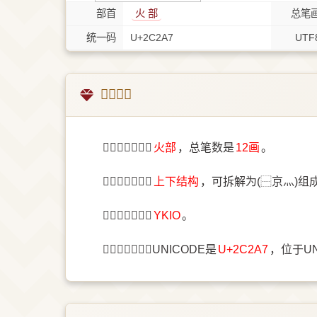
部首
⽕ 部
总笔
统一码
U+2C2A7
UTF
𬊧字概述
〔𬊧〕字部首是
⽕部
，总笔数是
12画
。
〔𬊧〕字结构是
上下结构
，可拆解为(⿱京灬)组
〔𬊧〕字五笔是
YKIO
。
〔𬊧〕字统一码UNICODE是
U+2C2A7
，位于U