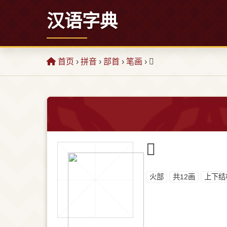
汉语字典
首页
›
拼音
›
部首
›
笔画
› 𬊧
𬊧
⽕部
共12画
上下结