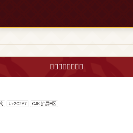
𬊧字的意思和解释
构
U+2C2A7
CJK 扩展E区