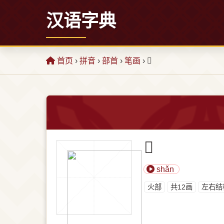
汉语字典
首页
›
拼音
›
部首
›
笔画
› 𬊦
𬊦
shǎn
⽕部
共12画
左右结