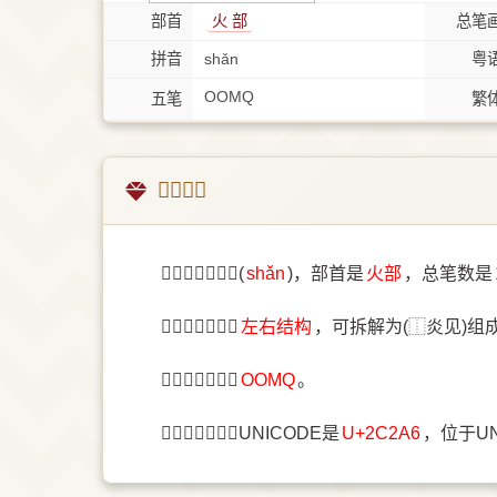
部首
⽕ 部
总笔
拼音
shǎn
粤
OOMQ
五笔
繁
𬊦字概述
〔𬊦〕字拼音是(
shǎn
)，部首是
⽕部
，总笔数是
〔𬊦〕字结构是
左右结构
，可拆解为(⿰炎见)组
〔𬊦〕字五笔是
OOMQ
。
〔𬊦〕字统一码UNICODE是
U+2C2A6
，位于U