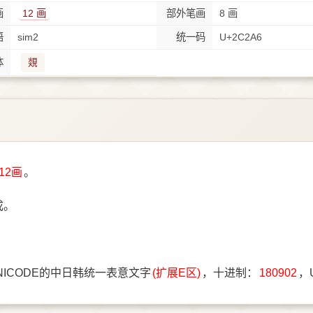
画
12 画
部外笔画
8 画
语
sim2
统一码
U+2C2A6
体
覢
12画
。
成。
NICODE的中日韩统一表意文字
(扩展E区)
，十进制：
180902
，