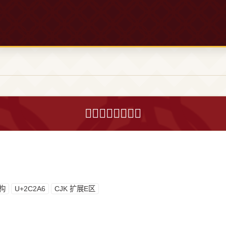
𬊦字的意思和解释
构
U+2C2A6
CJK 扩展E区