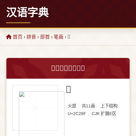
汉语字典
首页
›
拼音
›
部首
›
笔画
› 𬊏
𬊏字的意思和解释
𬊏
⽕部
共11画
上下结构
U+2C28F
CJK 扩展E区