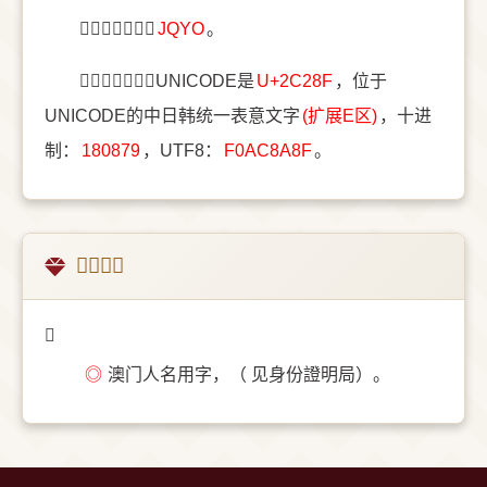
〔𬊏〕字五笔是
JQYO
。
〔𬊏〕字统一码UNICODE是
U+2C28F
，位于
UNICODE的中日韩统一表意文字
(扩展E区)
，十进
制：
180879
，UTF8：
F0AC8A8F
。
𬊏的意思
𬊏
◎
澳门人名用字，（ 见身份證明局）。