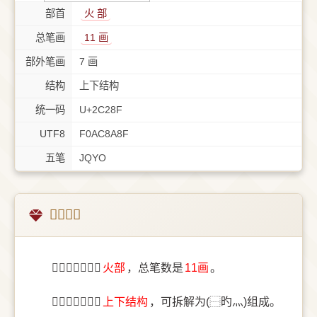
部首
⽕ 部
总笔画
11 画
部外笔画
7 画
结构
上下结构
统一码
U+2C28F
UTF8
F0AC8A8F
五笔
JQYO
𬊏字概述
〔𬊏〕字部首是
⽕部
，总笔数是
11画
。
〔𬊏〕字结构是
上下结构
，可拆解为(⿱旳灬)组成。