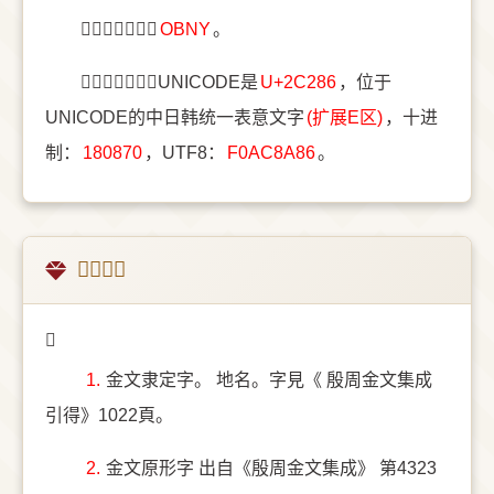
〔𬊆〕字五笔是
OBNY
。
〔𬊆〕字统一码UNICODE是
U+2C286
，位于
UNICODE的中日韩统一表意文字
(扩展E区)
，十进
制：
180870
，UTF8：
F0AC8A86
。
𬊆的意思
𬊆
1.
金文隶定字。 地名。字見《 殷周金文集成
引得》1022頁。
2.
金文原形字 出自《殷周金文集成》 第4323