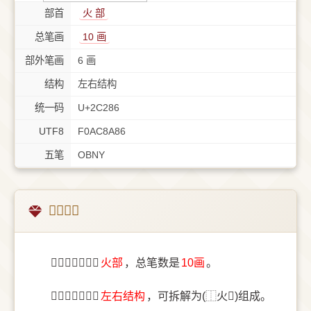
部首
⽕ 部
总笔画
10 画
部外笔画
6 画
结构
左右结构
统一码
U+2C286
UTF8
F0AC8A86
五笔
OBNY
𬊆字概述
〔𬊆〕字部首是
⽕部
，总笔数是
10画
。
〔𬊆〕字结构是
左右结构
，可拆解为(⿰火𫹭)组成。