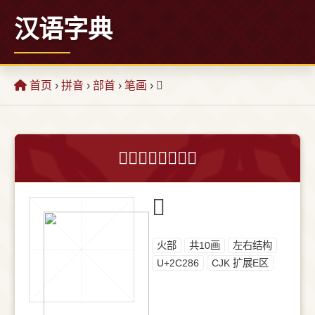
汉语字典
首页
›
拼音
›
部首
›
笔画
› 𬊆
𬊆字的意思和解释
𬊆
⽕部
共10画
左右结构
U+2C286
CJK 扩展E区