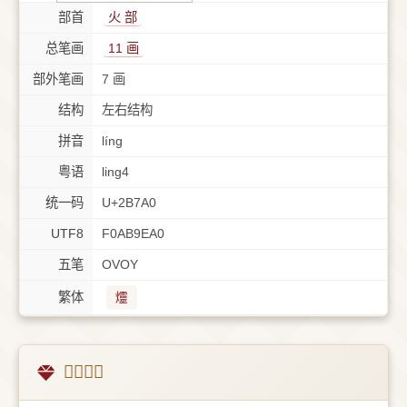
部首
⽕ 部
总笔画
11 画
部外笔画
7 画
结构
左右结构
拼音
líng
粤语
ling4
统一码
U+2B7A0
UTF8
F0AB9EA0
五笔
OVOY
繁体
爧
𫞠字概述