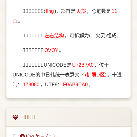
〔𫞠〕字拼音是(
líng
)，部首是
⽕部
，总笔数是
11
画
。
〔𫞠〕字结构是
左右结构
，可拆解为(⿰火灵)组成。
〔𫞠〕字五笔是
OVOY
。
〔𫞠〕字统一码UNICODE是
U+2B7A0
，位于
UNICODE的中日韩统一表意文字
(扩展D区)
，十进
制：
178080
，UTF8：
F0AB9EA0
。
𫞠的意思
𫞠
líng ㄌㄧㄥˊ