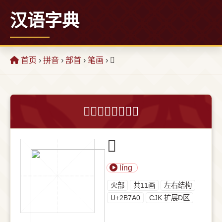
汉语字典
首页
›
拼音
›
部首
›
笔画
› 𫞠
𫞠字的意思和解释
𫞠
líng
⽕部
共11画
左右结构
U+2B7A0
CJK 扩展D区