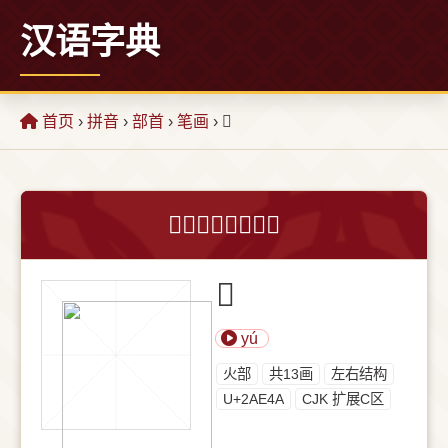
汉语字典
首页
›
拼音
›
部首
›
笔画
› 𪹊
𪹊字的意思和解释
𪹊
yú
⽕部
共13画
左右结构
U+2AE4A
CJK 扩展C区