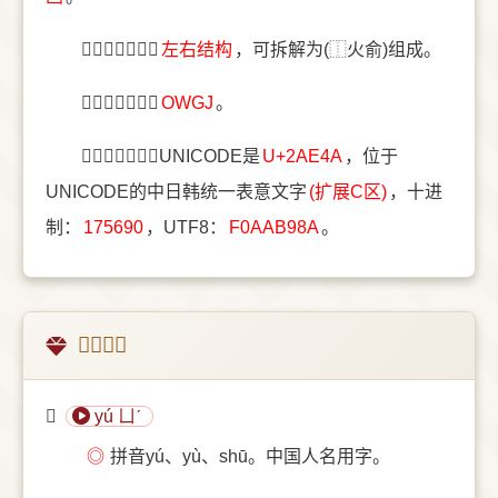
〔𪹊〕字结构是
左右结构
，可拆解为(⿰火俞)组成。
〔𪹊〕字五笔是
OWGJ
。
〔𪹊〕字统一码UNICODE是
U+2AE4A
，位于
UNICODE的中日韩统一表意文字
(扩展C区)
，十进
制：
175690
，UTF8：
F0AAB98A
。
𪹊的意思
𪹊
yú ㄩˊ
◎
拼音yú、yù、shū。中国人名用字。