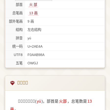
部首
⽕ 部
总笔画
13 画
部外笔画
9 画
结构
左右结构
拼音
yú
统一码
U+2AE4A
UTF8
F0AAB98A
五笔
OWGJ
𪹊字概述
〔𪹊〕字拼音是(
yú
)，部首是
⽕部
，总笔数是
13
画
。