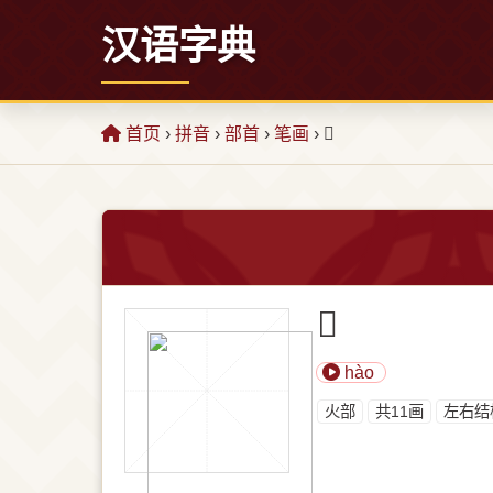
汉语字典
首页
›
拼音
›
部首
›
笔画
› 𪸮
𪸮
hào
⽕部
共11画
左右结