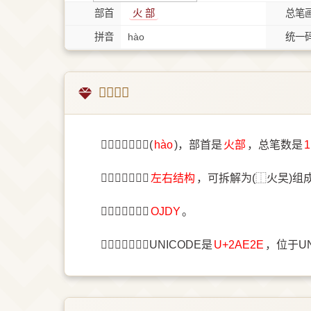
部首
⽕ 部
总笔
拼音
hào
统一
𪸮字概述
〔𪸮〕字拼音是(
hào
)，部首是
⽕部
，总笔数是
〔𪸮〕字结构是
左右结构
，可拆解为(⿰火旲)组
〔𪸮〕字五笔是
OJDY
。
〔𪸮〕字统一码UNICODE是
U+2AE2E
，位于U