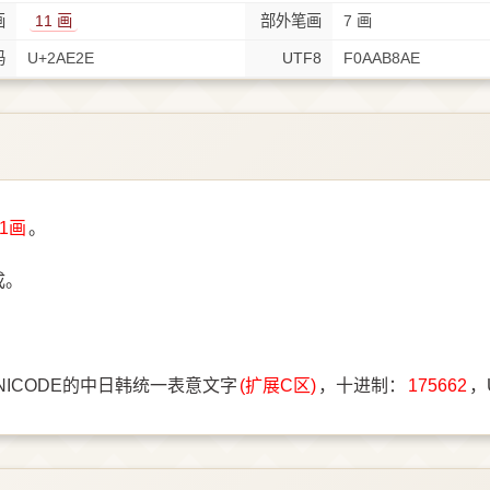
画
11 画
部外笔画
7 画
码
U+2AE2E
UTF8
F0AAB8AE
11画
。
成。
NICODE的中日韩统一表意文字
(扩展C区)
，十进制：
175662
，