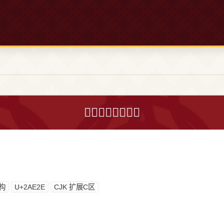
𪸮字的意思和解释
构
U+2AE2E
CJK 扩展C区