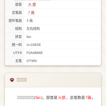
部首
⽕ 部
总笔画
7 画
部外笔画
3 画
结构
左右结构
拼音
fán
统一码
U+2AE0E
UTF8
F0AAB88E
五笔
OTWN
𪸎字概述
〔𪸎〕字拼音是(
fán
)，部首是
⽕部
，总笔数是
7画
。