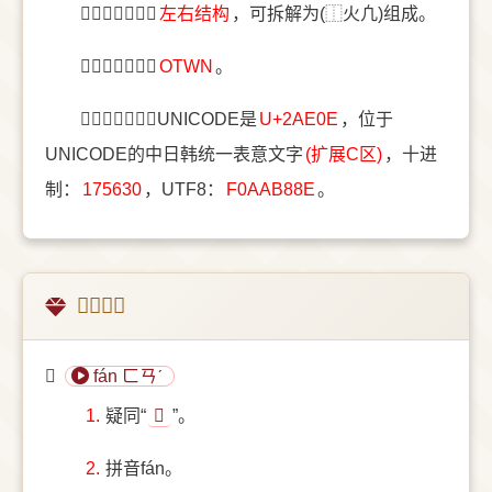
〔𪸎〕字结构是
左右结构
，可拆解为(⿰火凢)组成。
〔𪸎〕字五笔是
OTWN
。
〔𪸎〕字统一码UNICODE是
U+2AE0E
，位于
UNICODE的中日韩统一表意文字
(扩展C区)
，十进
制：
175630
，UTF8：
F0AAB88E
。
𪸎的意思
𪸎
fán ㄈㄢˊ
1.
疑同“
𤆘
”。
2.
拼音fán。