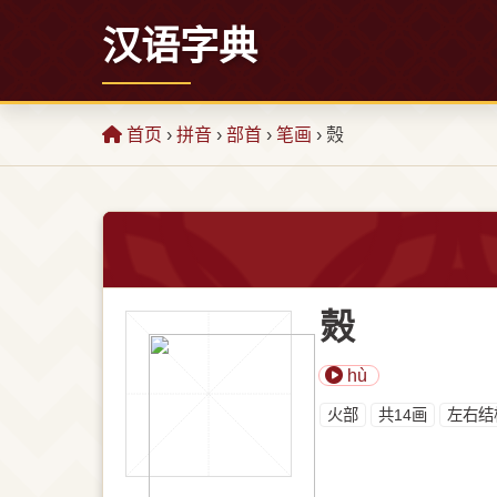
汉语字典
首页
›
拼音
›
部首
›
笔画
› 㷤
㷤
hù
⽕部
共14画
左右结