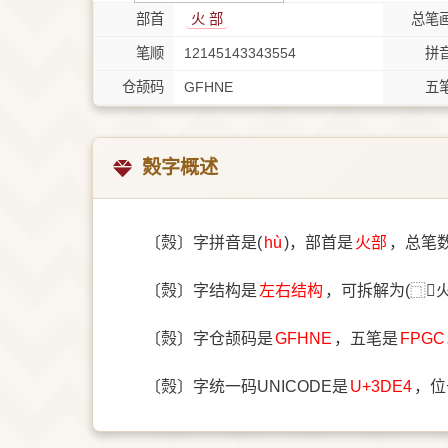
部首
⽕ 部
总笔
笔顺
12145143343554
拼
仓颉码
GFHNE
五
㷤字概述
〔㷤〕字拼音是(
hù
)，部首是
⽕部
，总笔
〔㷤〕字结构是
左右结构
，可拆解为(⿹𣪊
〔㷤〕字仓颉码是
GFHNE
，五笔是
FPGC
〔㷤〕字统一码UNICODE是
U+3DE4
，位