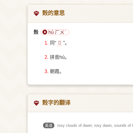
㷤的意思
㷤
hù ㄏㄨˋ
1.
同“
𧹲
”。
2.
拼音hù。
3.
朝霞。
㷤字的翻译
英语
rosy clouds of dawn; rosy dawn, sounds of t