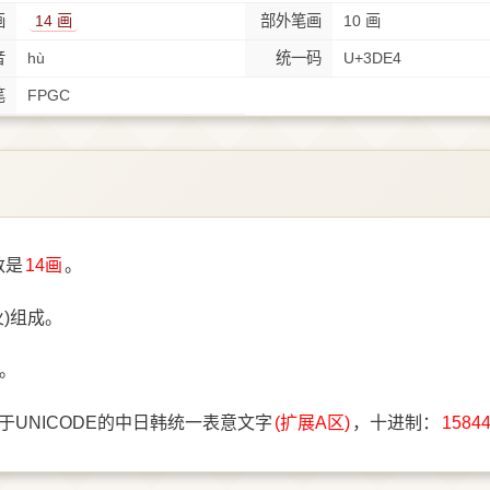
画
14 画
部外笔画
10 画
音
hù
统一码
U+3DE4
笔
FPGC
数是
14画
。
火)组成。
。
于UNICODE的中日韩统一表意文字
(扩展A区)
，十进制：
1584