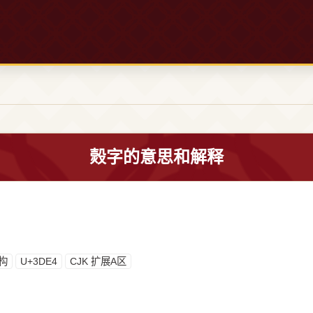
㷤字的意思和解释
构
U+3DE4
CJK 扩展A区