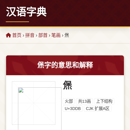
汉语字典
首页
›
拼音
›
部首
›
笔画
› 㷛
㷛字的意思和解释
㷛
⽕部
共13画
上下结构
U+3DDB
CJK 扩展A区