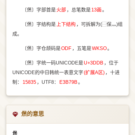
〔㷛〕字部首是
⽕部
，总笔数是
13画
。
〔㷛〕字结构是
上下结构
，可拆解为(⿱保灬)组
成。
〔㷛〕字仓颉码是
ODF
，五笔是
WKSO
。
〔㷛〕字统一码UNICODE是
U+3DDB
，位于
UNICODE的中日韩统一表意文字
(扩展A区)
，十进
制：
15835
，UTF8：
E3B79B
。
㷛的意思
㷛