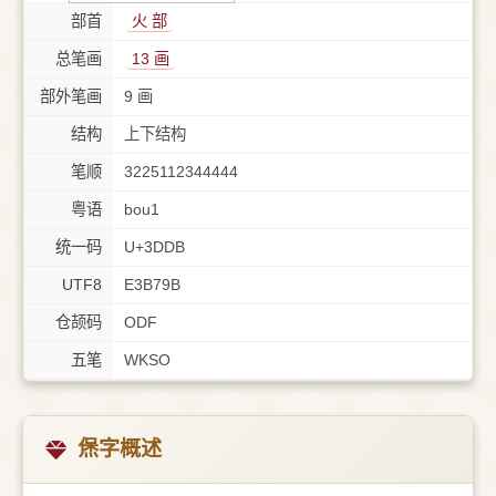
部首
⽕ 部
总笔画
13 画
部外笔画
9 画
结构
上下结构
笔顺
3225112344444
粤语
bou1
统一码
U+3DDB
UTF8
E3B79B
仓颉码
ODF
五笔
WKSO
㷛字概述