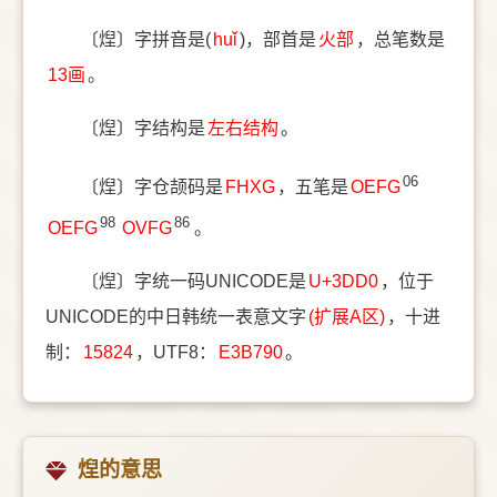
〔㷐〕字拼音是(
huǐ
)，部首是
⽕部
，总笔数是
13画
。
〔㷐〕字结构是
左右结构
。
06
〔㷐〕字仓颉码是
FHXG
，五笔是
OEFG
98
86
OEFG
OVFG
。
〔㷐〕字统一码UNICODE是
U+3DD0
，位于
UNICODE的中日韩统一表意文字
(扩展A区)
，十进
制：
15824
，UTF8：
E3B790
。
㷐的意思