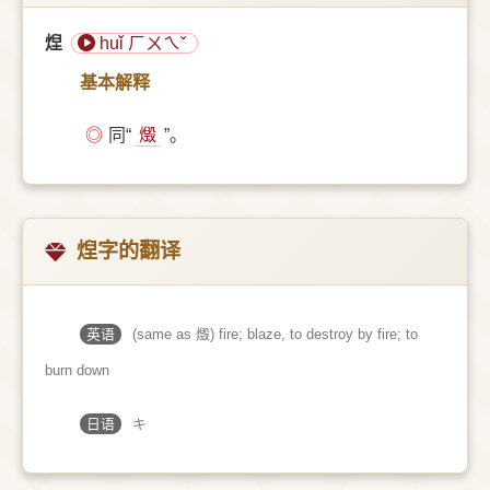
㷐
huǐ ㄏㄨㄟˇ
基本解释
◎
同“
燬
”。
㷐字的翻译
英语
(same as 燬) fire; blaze, to destroy by fire; to
burn down
日语
キ