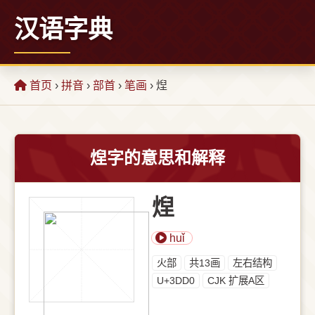
汉语字典
首页
›
拼音
›
部首
›
笔画
› 㷐
㷐字的意思和解释
㷐
huǐ
⽕部
共13画
左右结构
U+3DD0
CJK 扩展A区