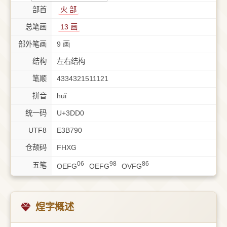
部首
⽕ 部
总笔画
13 画
部外笔画
9 画
结构
左右结构
笔顺
4334321511121
拼音
huǐ
统一码
U+3DD0
UTF8
E3B790
仓颉码
FHXG
06
98
86
五笔
OEFG
OEFG
OVFG
㷐字概述