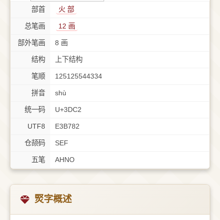
部首
⽕ 部
总笔画
12 画
部外笔画
8 画
结构
上下结构
笔顺
125125544334
拼音
shù
统一码
U+3DC2
UTF8
E3B782
仓颉码
SEF
五笔
AHNO
㷂字概述