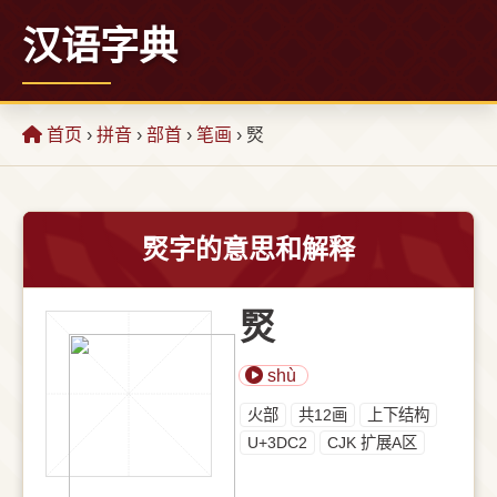
汉语字典
首页
›
拼音
›
部首
›
笔画
› 㷂
㷂字的意思和解释
㷂
shù
⽕部
共12画
上下结构
U+3DC2
CJK 扩展A区