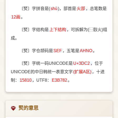
〔㷂〕字拼音是(
shù
)，部首是
⽕部
，总笔数是
12画
。
〔㷂〕字结构是
上下结构
，可拆解为(⿱臤火)组
成。
〔㷂〕字仓颉码是
SEF
，五笔是
AHNO
。
〔㷂〕字统一码UNICODE是
U+3DC2
，位于
UNICODE的中日韩统一表意文字
(扩展A区)
，十进
制：
15810
，UTF8：
E3B782
。
㷂的意思