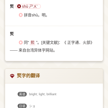
㷂
shù ㄕㄨˋ
◎
拼音shù。明。
㷂
◎
同“
熙
”。[关键文献]：《 正字通．火部》
—— 来自台湾异体字网站。
㷂字的翻译
英语
bright; light; brilliant
日语
ショ