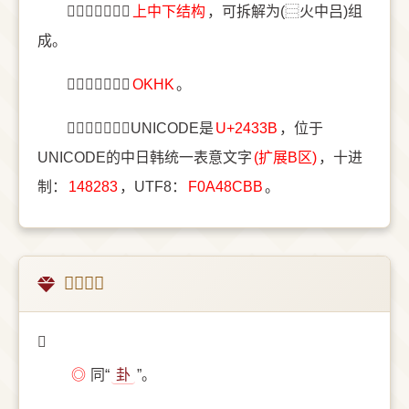
〔𤌻〕字结构是
上中下结构
，可拆解为(⿳火中吕)组
成。
〔𤌻〕字五笔是
OKHK
。
〔𤌻〕字统一码UNICODE是
U+2433B
，位于
UNICODE的中日韩统一表意文字
(扩展B区)
，十进
制：
148283
，UTF8：
F0A48CBB
。
𤌻的意思
𤌻
◎
同“
卦
”。