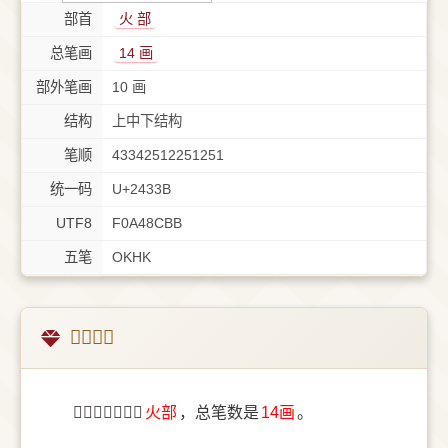
部首
⽕ 部
总笔画
14 画
部外笔画
10 画
结构
上中下结构
笔顺
43342512251251
统一码
U+2433B
UTF8
F0A48CBB
五笔
OKHK
𤌻字概述
〔𤌻〕字部首是
⽕部
，总笔数是
14画
。