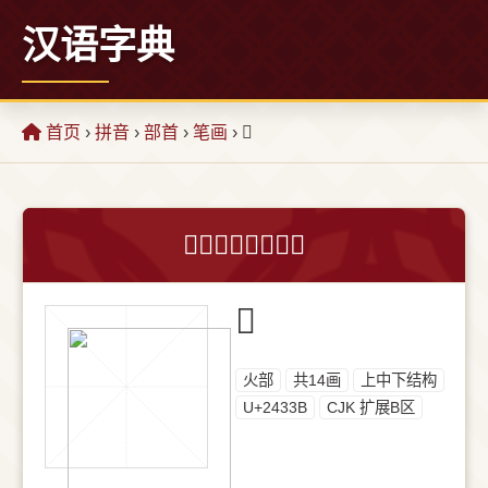
汉语字典
首页
›
拼音
›
部首
›
笔画
› 𤌻
𤌻字的意思和解释
𤌻
⽕部
共14画
上中下结构
U+2433B
CJK 扩展B区