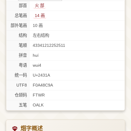
部首
⽕ 部
总笔画
14 画
部外笔画
10 画
结构
左右结构
笔顺
43341212252511
拼音
huí
粤语
wui4
统一码
U+2431A
UTF8
F0A48C9A
仓颉码
FTWR
五笔
OALK
𤌚字概述