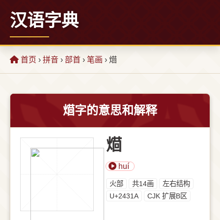
汉语字典
首页
›
拼音
›
部首
›
笔画
› 𤌚
𤌚字的意思和解释
𤌚
huí
⽕部
共14画
左右结构
U+2431A
CJK 扩展B区