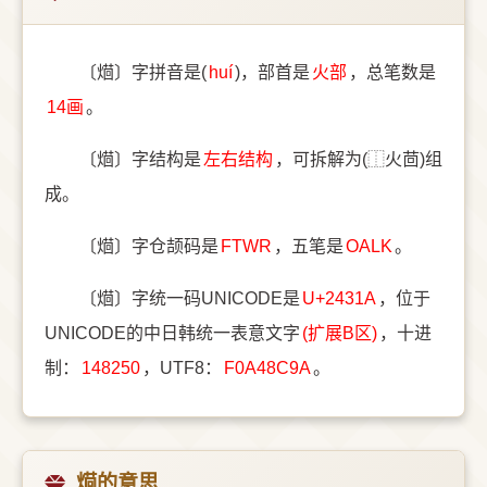
〔𤌚〕字拼音是(
huí
)，部首是
⽕部
，总笔数是
14画
。
〔𤌚〕字结构是
左右结构
，可拆解为(⿰火茴)组
成。
〔𤌚〕字仓颉码是
FTWR
，五笔是
OALK
。
〔𤌚〕字统一码UNICODE是
U+2431A
，位于
UNICODE的中日韩统一表意文字
(扩展B区)
，十进
制：
148250
，UTF8：
F0A48C9A
。
𤌚的意思