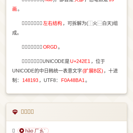
画
。
〔𤋡〕字结构是
左右结构
，可拆解为(⿰火⿱白天)组
成。
〔𤋡〕字五笔是
ORGD
。
〔𤋡〕字统一码UNICODE是
U+242E1
，位于
UNICODE的中日韩统一表意文字
(扩展B区)
，十进
制：
148193
，UTF8：
F0A48BA1
。
𤋡的意思
𤋡
hào ㄏㄠˋ