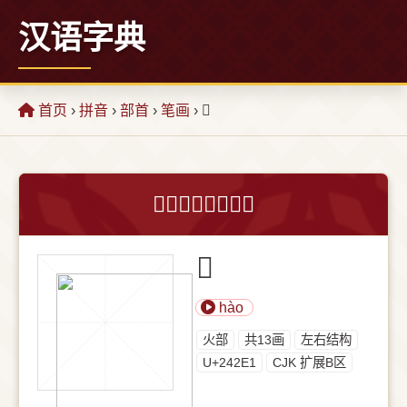
汉语字典
首页
›
拼音
›
部首
›
笔画
› 𤋡
𤋡字的意思和解释
𤋡
hào
⽕部
共13画
左右结构
U+242E1
CJK 扩展B区