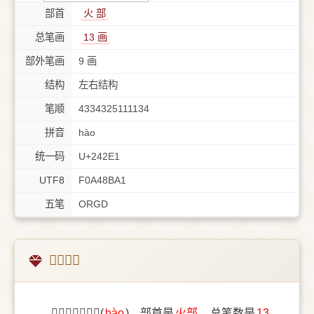
部首
⽕ 部
总笔画
13 画
部外笔画
9 画
结构
左右结构
笔顺
4334325111134
拼音
hào
统一码
U+242E1
UTF8
F0A48BA1
五笔
ORGD
𤋡字概述
〔𤋡〕字拼音是(
hào
)，部首是
⽕部
，总笔数是
13