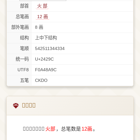
部首
⽕ 部
总笔画
12 画
部外笔画
8 画
结构
上中下结构
笔顺
542511344334
统一码
U+2429C
UTF8
F0A48A9C
五笔
CKDO
𤊜字概述
〔𤊜〕字部首是
⽕部
，总笔数是
12画
。