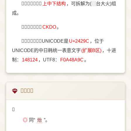
〔𤊜〕字结构是
上中下结构
，可拆解为(⿳台大火)组
成。
〔𤊜〕字五笔是
CKDO
。
〔𤊜〕字统一码UNICODE是
U+2429C
，位于
UNICODE的中日韩统一表意文字
(扩展B区)
，十进
制：
148124
，UTF8：
F0A48A9C
。
𤊜的意思
𤊜
◎
同“
炲
”。