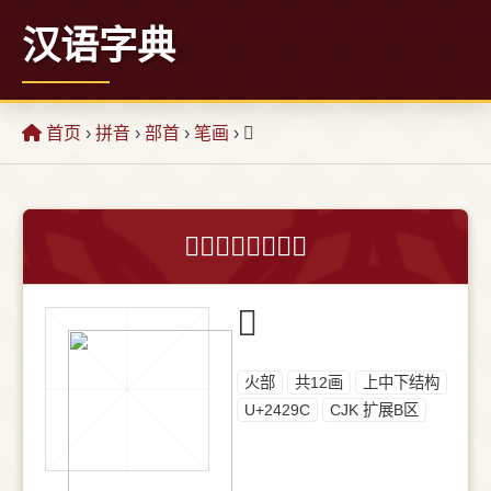
汉语字典
首页
›
拼音
›
部首
›
笔画
› 𤊜
𤊜字的意思和解释
𤊜
⽕部
共12画
上中下结构
U+2429C
CJK 扩展B区