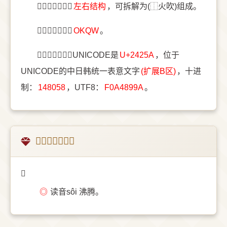
〔𤉚〕字结构是
左右结构
，可拆解为(⿰火吹)组成。
〔𤉚〕字五笔是
OKQW
。
〔𤉚〕字统一码UNICODE是
U+2425A
，位于
UNICODE的中日韩统一表意文字
(扩展B区)
，十进
制：
148058
，UTF8：
F0A4899A
。
𤉚的越南字释义
𤉚
◎
读音sôi 沸腾。