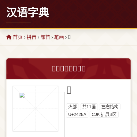
汉语字典
首页
›
拼音
›
部首
›
笔画
› 𤉚
𤉚字的意思和解释
𤉚
⽕部
共11画
左右结构
U+2425A
CJK 扩展B区