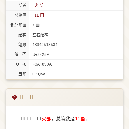
部首
⽕ 部
总笔画
11 画
部外笔画
7 画
结构
左右结构
笔顺
43342513534
统一码
U+2425A
UTF8
F0A4899A
五笔
OKQW
𤉚字概述
〔𤉚〕字部首是
⽕部
，总笔数是
11画
。