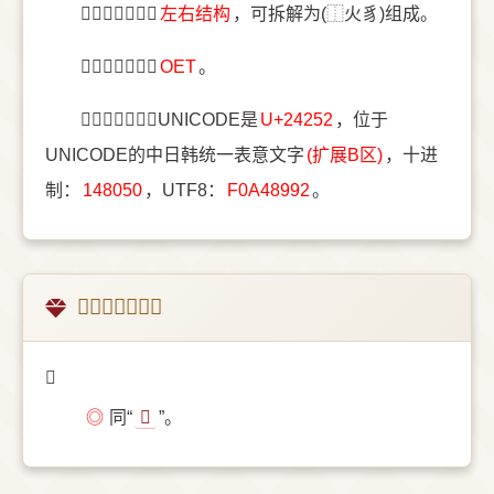
〔𤉒〕字结构是
左右结构
，可拆解为(⿰火豸)组成。
〔𤉒〕字五笔是
OET
。
〔𤉒〕字统一码UNICODE是
U+24252
，位于
UNICODE的中日韩统一表意文字
(扩展B区)
，十进
制：
148050
，UTF8：
F0A48992
。
𤉒的越南字释义
𤉒
◎
同“
𤋵
”。