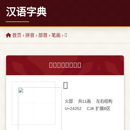
汉语字典
首页
›
拼音
›
部首
›
笔画
› 𤉒
𤉒字的意思和解释
𤉒
⽕部
共11画
左右结构
U+24252
CJK 扩展B区