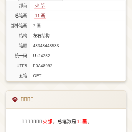
部首
⽕ 部
总笔画
11 画
部外笔画
7 画
结构
左右结构
笔顺
43343443533
统一码
U+24252
UTF8
F0A48992
五笔
OET
𤉒字概述
〔𤉒〕字部首是
⽕部
，总笔数是
11画
。