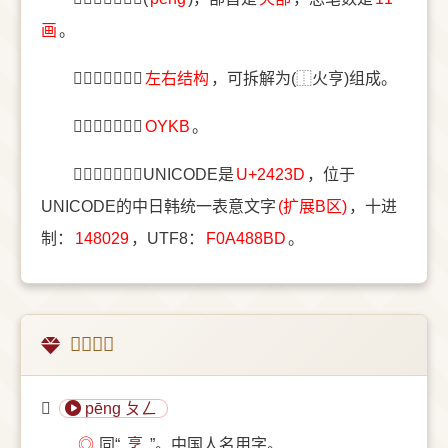
画
。
〔𤈽〕字结构是
左右结构
，可拆解为(⿰火亨)组成。
〔𤈽〕字五笔是
OYKB
。
〔𤈽〕字统一码UNICODE是
U+2423D
，位于
UNICODE的中日韩统一表意文字
(扩展B区)
，十进
制：
148029
，UTF8：
F0A488BD
。
𤈽的意思
𤈽
pēng ㄆㄥ
◎
同“
烹
”。中国人名用字。