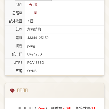
部首
⽕ 部
总笔画
11 画
部外笔画
7 画
结构
左右结构
笔顺
43344125152
拼音
pēng
统一码
U+2423D
UTF8
F0A488BD
五笔
OYKB
𤈽字概述
〔𤈽〕字拼音是(
pēng
)，部首是
⽕部
，总笔数是
11