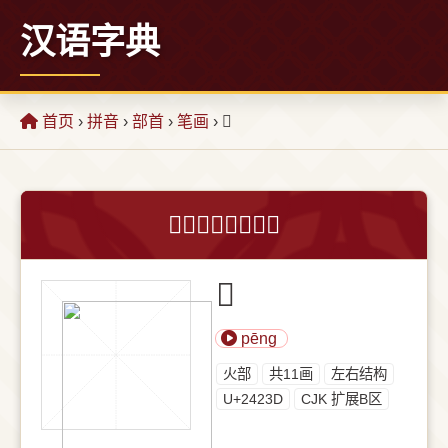
汉语字典
首页
›
拼音
›
部首
›
笔画
› 𤈽
𤈽字的意思和解释
𤈽
pēng
⽕部
共11画
左右结构
U+2423D
CJK 扩展B区