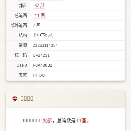
部首
⽕ 部
总笔画
11 画
部外笔画
7 画
结构
上中下结构
笔顺
21251114334
统一码
U+24231
UTF8
F0A488B1
五笔
HHOU
𤈱字概述
〔𤈱〕字部首是
⽕部
，总笔数是
11画
。