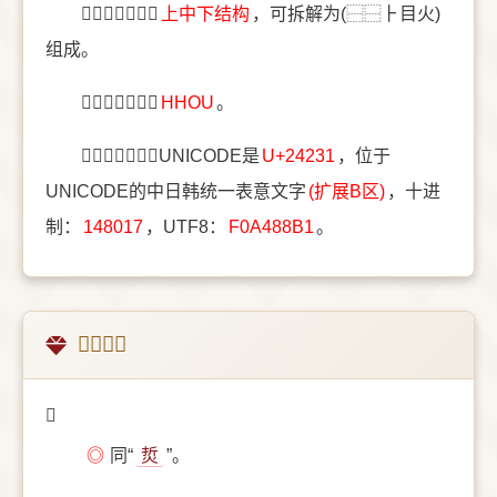
〔𤈱〕字结构是
上中下结构
，可拆解为(⿱⿱⺊目火)
组成。
〔𤈱〕字五笔是
HHOU
。
〔𤈱〕字统一码UNICODE是
U+24231
，位于
UNICODE的中日韩统一表意文字
(扩展B区)
，十进
制：
148017
，UTF8：
F0A488B1
。
𤈱的意思
𤈱
◎
同“
烲
”。