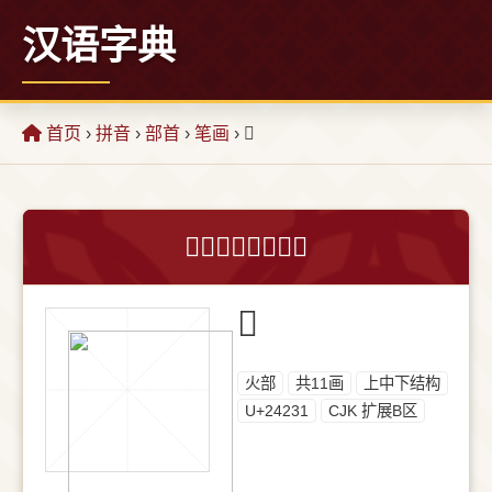
汉语字典
首页
›
拼音
›
部首
›
笔画
› 𤈱
𤈱字的意思和解释
𤈱
⽕部
共11画
上中下结构
U+24231
CJK 扩展B区