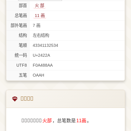
部首
⽕ 部
总笔画
11 画
部外笔画
7 画
结构
左右结构
笔顺
43341132534
统一码
U+2422A
UTF8
F0A488AA
五笔
OAAH
𤈪字概述
〔𤈪〕字部首是
⽕部
，总笔数是
11画
。