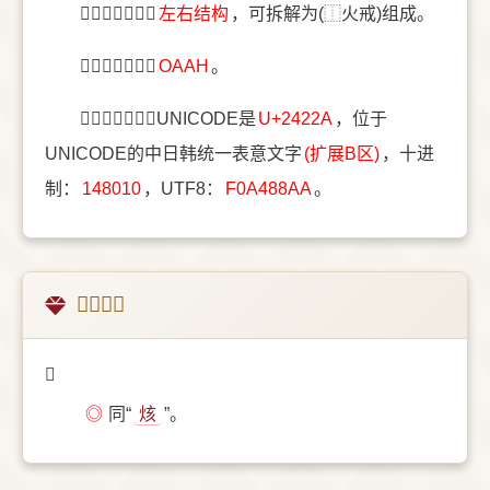
〔𤈪〕字结构是
左右结构
，可拆解为(⿰火戒)组成。
〔𤈪〕字五笔是
OAAH
。
〔𤈪〕字统一码UNICODE是
U+2422A
，位于
UNICODE的中日韩统一表意文字
(扩展B区)
，十进
制：
148010
，UTF8：
F0A488AA
。
𤈪的意思
𤈪
◎
同“
烗
”。