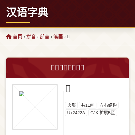
汉语字典
首页
›
拼音
›
部首
›
笔画
› 𤈪
𤈪字的意思和解释
𤈪
⽕部
共11画
左右结构
U+2422A
CJK 扩展B区