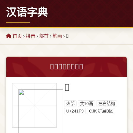
汉语字典
首页
›
拼音
›
部首
›
笔画
› 𤇹
𤇹字的意思和解释
𤇹
⽕部
共10画
左右结构
U+241F9
CJK 扩展B区