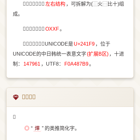
〔𤇹〕字结构是
左右结构
，可拆解为(⿰火⿱比十)组
成。
〔𤇹〕字五笔是
OXXF
。
〔𤇹〕字统一码UNICODE是
U+241F9
，位于
UNICODE的中日韩统一表意文字
(扩展B区)
，十进
制：
147961
，UTF8：
F0A487B9
。
𤇹的意思
𤇹
◎
“
熚
” 的类推简化字。