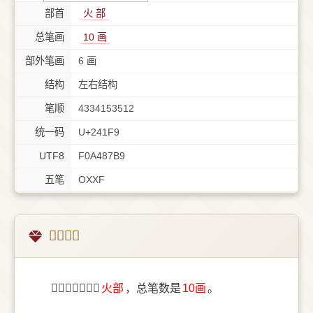
部首
⽕ 部
总笔画
10 画
部外笔画
6 画
结构
左右结构
笔顺
4334153512
统一码
U+241F9
UTF8
F0A487B9
五笔
OXXF
𤇹字概述
〔𤇹〕字部首是
⽕部
，总笔数是
10画
。