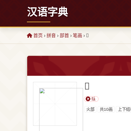
汉语字典
首页
›
拼音
›
部首
›
笔画
› 𤇰
𤇰
fá
⽕部
共10画
上下结