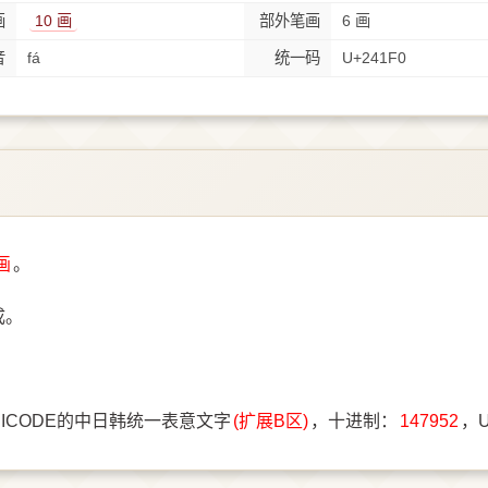
画
10 画
部外笔画
6 画
音
fá
统一码
U+241F0
画
。
成。
ICODE的中日韩统一表意文字
(扩展B区)
，十进制：
147952
，U