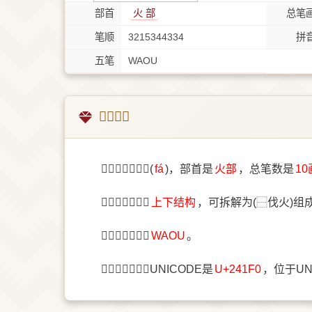
部首
⽕ 部
总笔
笔顺
3215344334
拼
五笔
WAOU
𤇰字概述
〔𤇰〕字拼音是(
fá
)，部首是
⽕部
，总笔数是
10
〔𤇰〕字结构是
上下结构
，可拆解为(⿱伐火)组
〔𤇰〕字五笔是
WAOU
。
〔𤇰〕字统一码UNICODE是
U+241F0
，位于UN