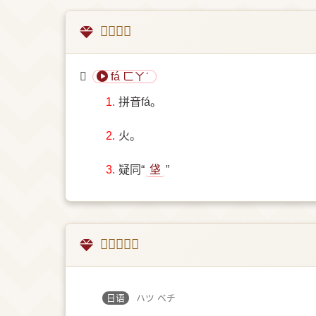
𤇰的意思
𤇰
fá ㄈㄚˊ
1.
拼音fá。
2.
火。
3.
疑同“
垡
”
𤇰字的翻译
日语
ハツ ベチ