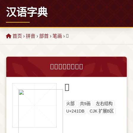
汉语字典
首页
›
拼音
›
部首
›
笔画
› 𤇛
𤇛字的意思和解释
𤇛
⽕部
共9画
左右结构
U+241DB
CJK 扩展B区