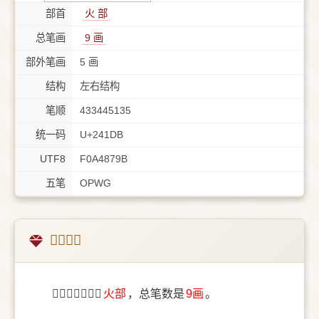
部首
⽕ 部
总笔画
9 画
部外笔画
5 画
结构
左右结构
笔顺
433445135
统一码
U+241DB
UTF8
F0A4879B
五笔
OPWG
𤇛字概述
〔𤇛〕字部首是
⽕部
，总笔数是
9画
。