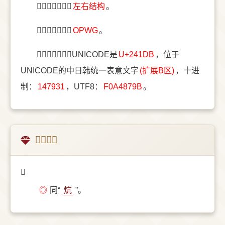
〔𤇛〕字结构是
左右结构
。
〔𤇛〕字五笔是
OPWG
。
〔𤇛〕字统一码UNICODE是
U+241DB
，位于
UNICODE的中日韩统一表意文字
(扩展B区)
，十进
制：
147931
，UTF8：
F0A4879B
。
𤇛的意思
𤇛
◎
同“
炕
”。