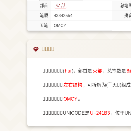
部首
⽕ 部
总笔
笔顺
43342554
拼
五笔
OMCY
𤆳字概述
〔𤆳〕字拼音是(
huì
)，部首是
⽕部
，总笔数是
8
〔𤆳〕字结构是
左右结构
，可拆解为(⿰火𠕀)组
〔𤆳〕字五笔是
OMCY
。
〔𤆳〕字统一码UNICODE是
U+241B3
，位于U