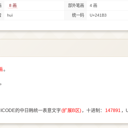
画
8 画
部外笔画
4 画
音
huì
统一码
U+241B3
画
。
成。
NICODE的中日韩统一表意文字
(扩展B区)
，十进制：
147891
，