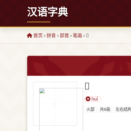
汉语字典
首页
›
拼音
›
部首
›
笔画
› 𤆳
𤆳
huì
⽕部
共8画
左右结