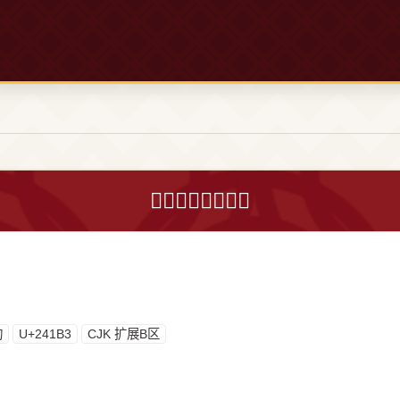
𤆳字的意思和解释
构
U+241B3
CJK 扩展B区