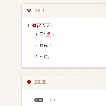
𤆳的意思
𤆳
pū ㄆㄨ
1.
同“
燘
”。
2.
拼音pū。
3.
～烂。
𤆳字的翻译
日语
ト バイ