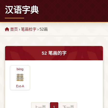
汉语字典
首页
›
笔画检字
› 52画
52 笔画的字
bèng
䨻
Ext-A
上一页
1
下一页